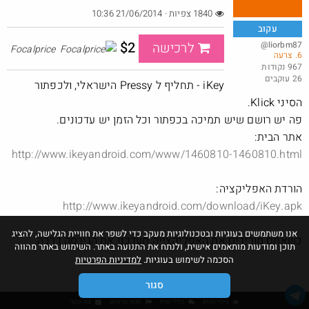
1840 צפיות · 21/06/2014 10:36
עקוב
$2
@liorbm87
לרכישה
Focalprice
6. צרעה
שוב דקו נותנים בראש
967 נקודות
26 עוקבים
@אבי_בי
$21.7
iKey - תחליף ל Pressy הישראלי, ולכפתור
·
·
20
35
1213
הסיני Klick.
פה יש רושם שיש תמיכה בכפתור וכל הזמן יש עדכונים.
אתר הבית:
http://www.ikeyandroid.com/www/1460810-1460810.html
הורדת האפליקציה:
http://www.ikeyandroid.com/download/iKey.apk
אנו משתמשים בעוגיות ובטכנולוגיות מעקב כדי לשפר את חוויית הגלישה, להציג
כשאתם מורידים את האפליקצייה תעדכנו את הגירסה דרכה.
תוכן ומודעות מותאמים אישית, ולנתח את התנועה באתר. השימוש באתר מהווה
הסכמה לשימוש בעוגיות.
למדיניות הפרטיות
סגור
גילוי נאות
כללי שיח
תנאי שימוש
צור קשר