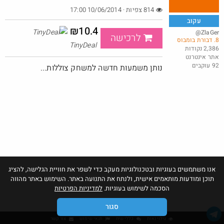
814 צפיות · 10/06/2014 17:00
עקוב
₪10.4
@ZlaGer
לרכישה
8. דבורת בומבוס
מברגה 20V DEKO
TinyDeal
2,386 נקודות
אתר אינטרנט
@t0x1c
$6.3
92 עוקבים
·
·
נותן משמעות חדשה למשחק צוללות...
16
28
1066
אנו משתמשים בעוגיות ובטכנולוגיות מעקב כדי לשפר את חוויית הגלישה, להציג
תוכן ומודעות מותאמים אישית, ולנתח את התנועה באתר. השימוש באתר מהווה
הסכמה לשימוש בעוגיות.
למדיניות הפרטיות
סגור
גילוי נאות
כללי שיח
תנאי שימוש
צור קשר