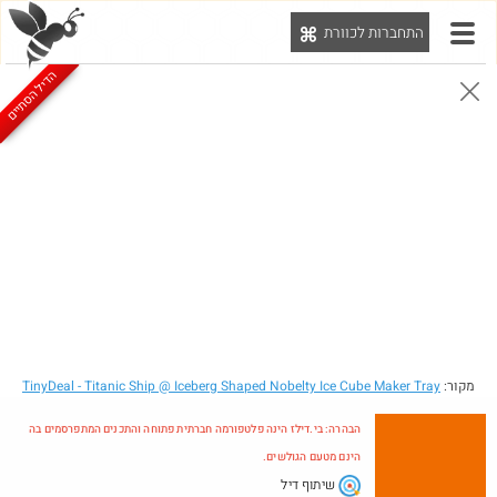
התחברות לכוורת
יט
הדיל הסתיים
הבהרה: בי.דילז הינה פלטפורמה חברתית פתוחה והתכנים המתפרסמים בה הינם מטעם הגולשים.
הדילים המעודכנים
הדילים החמים
מוח כוורת
עדכונים מהרשת
חדש בכוורת
חם בכוורת
מקור:
- Titanic Ship @ Iceberg Shaped Nobelty Ice Cube Maker Tray
TinyDeal
הבהרה: בי.דילז הינה פלטפורמה חברתית פתוחה והתכנים המתפרסמים בה
הינם מטעם הגולשים.
שיתוף דיל