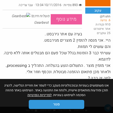
893 צפיות · 10/11/2016 13:04
· עבר עריכה
עקוב
משלוח חינם!
@Fishh
מידע נוסף
6. צרעה
אמבטיית קרח XL בשילוח עד הבית
Gearbest
910 נקודות
אתר אינטרנט
@כרמלהגלבוע
$47.5
25 עוקבים
בעיה עם אתר גירבסט..
·
·
10
13
850
היי. אני מנסה להזמין 2 מוצרים מגירבסט.
והם עושים לי תמוות.
עשיתי כבר 3 הזמנות בגלל שכל פעם הם מבטלים אותה ללא סיבה.
לדוגמא.
אני מזמין מוצר . התשלום הוצע בהצלחה. התהליך ב processing,.
ולאחר מכן פתאום ההזמנה מבוטלת. ונכסף חוזר אלי.
למה זה ככה ?
אנו משתמשים בעוגיות ובטכנולוגיות מעקב כדי לשפר את חוויית הגלישה, להציג
תוכן ומודעות מותאמים אישית, ולנתח את התנועה באתר. השימוש באתר מהווה
הסכמה לשימוש בעוגיות.
למדיניות הפרטיות
סגור
גילוי נאות
כללי שיח
תנאי שימוש
צור קשר