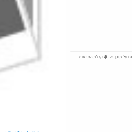
ח על תוכן זה
קבלת התראות
@No_but_
$21.7
·
1514
33