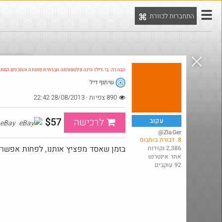
התחברות לכוורת
יט
הדילים המ
הבהרה: בי.דילז הינה פלטפורמה חברתית פתוחה והתכנים המת
שיתוף דיל
Amazon
890 צפיות · 28/08/2013 22:42
$57
לרכישה
עקוב
eBay
@ZlaGer
8. דבורת בומבוס
בזמן שאסד מפציץ אותנו, לפחות אפשר 
2,386 נקודות
אתר אינטרנט
92 עוקבים