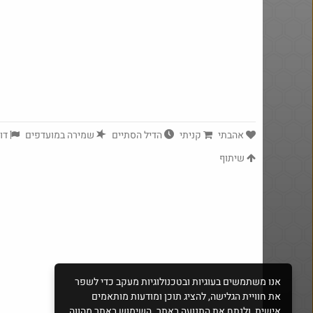
אהבתי
קניתי
הדיל הסתיים
שמירה במועדפים
דוו
שיתוף
yeah_but_no_
·
99
2870
אנו משתמשים בעוגיות ובטכנולוגיות מעקב כדי לשפר
את חוויית הגלישה, להציג תוכן ומודעות מותאמים
אישית, ולנתח את התנועה באתר. השימוש באתר מהווה