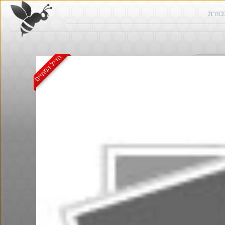
הדיל הסתיים
ש בכוורת
חם בכוורת
@AssafAssis83
₪240.0
·
·
6
3
464