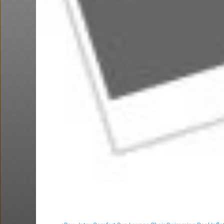
מגפי timberland, במחיר של נעל
סינית.
@אבי_בי
@bobsacamano
₪149.0
·
·
·
·
22
39
21
16
608
חם בכוורת
באושר עד , מסך מחשב JVC (וזו
כמובן מדבקה) 24 אינטש.