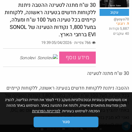
30 ש"ח מתנה לטעינה ההטבה ניתנת
ללקוחות חדשים בטעינה ראשונה, ללקוחות
עקוב
קיימים בכל טעינה מעל 100 ש"ח ומעלה,
@yoyo70
9. רוֹבּוֹבִּי
מברגה 20V DEKO
במעל 1,800 נקודות הטעינה של SONOL
5,887 נקודות
EVI ברחבי הארץ.
40 עוקבים
@t0x1c
$6.3
·
·
15
25
662
766 צפיות · 05/04/2026 19:39
מידע נוסף
Sonolevi
30 ש"ח מתנה לטעינה
ההטבה ניתנת ללקוחות חדשים בטעינה ראשונה, ללקוחות קיימים
בכל טעינה מעל 100 ש"ח ומעלה, במעל 1,800 נקודות הטעינה של
אנו משתמשים בעוגיות ובטכנולוגיות מעקב כדי לשפר את חוויית הגלישה, להציג
SONOL EVI ברחבי הארץ.
תוכן ומודעות מותאמים אישית, ולנתח את התנועה באתר. השימוש באתר מהווה
באתי להציץ בקישור לעמדות טעינה באתר, אבל יש שם DC, ac,
הסכמה לשימוש בעוגיות.
למדיניות הפרטיות
ואני לא מבין בזה, אשאיר זאת לכם החשמליים
סגור
מועדים לשמחה
גילוי נאות
כללי שיח
תנאי שימוש
צור קשר