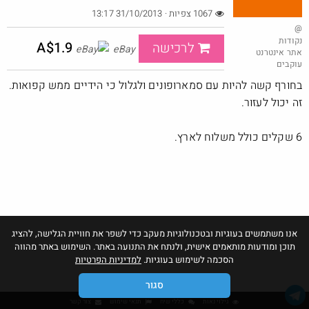
1067 צפיות · 31/10/2013 13:17
@
נקודות
A$1.9
לרכישה
eBay
אתר אינטרנט
ביחד בשבילך: מילון בבילון AI + מחשבון Casio
עוקבים
@Eliranl
₪315.0
בחורף קשה להיות עם סמארופונים ולגלול כי הידיים ממש קפואות.
·
·
3
11
349
זה יכול לעזור.
חם בכוורת
Amazon
6 שקלים כולל משלוח לארץ.
אנו משתמשים בעוגיות ובטכנולוגיות מעקב כדי לשפר את חוויית הגלישה, להציג
תוכן ומודעות מותאמים אישית, ולנתח את התנועה באתר. השימוש באתר מהווה
הסכמה לשימוש בעוגיות.
למדיניות הפרטיות
סגור
גילוי נאות
כללי שיח
תנאי שימוש
צור קשר