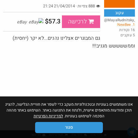
888 צפיות · 21/04/2014 21:24
עקוב
$57.3
@MayaRudnitsky_8
לרכישה
eBay
1. NewBee
טיב טעם - 50% הנחה על מגוון מוצרים לחברי מועדון
16 נקודות
5 עוקבים
@BarakElisha00
גם המבוגרים אצלינו נהנים...לא יקר (יחסית)
·
·
3
3
190
וממששששש מגניב!!!
אנו משתמשים בעוגיות ובטכנולוגיות מעקב כדי לשפר את חוויית הגלישה, להציג
תוכן ומודעות מותאמים אישית, ולנתח את התנועה באתר. השימוש באתר מהווה
הסכמה לשימוש בעוגיות.
למדיניות הפרטיות
סגור
גילוי נאות
כללי שיח
תנאי שימוש
צור קשר