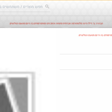
הבהרה: בי.דילז הינה פלטפורמה חברתית פתוחה והתכנים המתפרסמים בה הינם מטעם הגולשים.
עודכנים
הדילים החמים
מוח כוורת
עדכונים מהרשת
חד
פרסמים בה הינם מטעם הגולשים.
חם בכוורת
@אני2
₪100.0
·
·
2
10
167