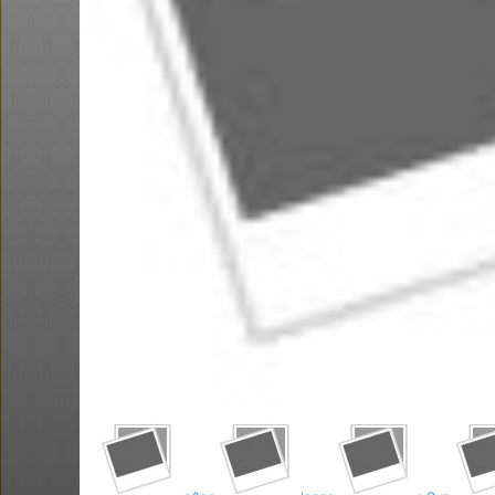
@Eliranl
@אבי_בי
$58.0
·
·
·
·
3
5
142
0
1
42
חם בכוורת
ביחד בשבילך: מילון בבילון AI +
ושוב, דקו. פטישון עוצמתי. אני
הגעתי ל 58$