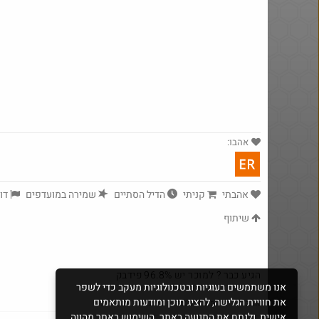
אהבו:
yeah_but_no_
אהבתי
קניתי
הדיל הסתיים
שמירה במועדפים
דוו
·
81
1963
שיתוף
Amazon
Amazon
הגיע כבר ? למוכר יש 96.8% פידבק
אנו משתמשים בעוגיות ובטכנולוגיות מעקב כדי לשפר
את חוויית הגלישה, להציג תוכן ומודעות מותאמים
אהבתי
·
דיווח על תגובה
·
17/12/2013 12:56
אישית, ולנתח את התנועה באתר. השימוש באתר מהווה