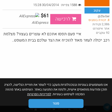
1588 צפיות · 30/04/2014 15:28
עקוב
$61
@ZlaGer
לרכישה
8. דבורת בומבוס
אמבטיית קרח XL בשילוח עד הבית
AliExpress
2,386 נקודות
אתר אינטרנט
@כרמלהגלבוע
$47.5
92 עוקבים
·
·
איי פעם תפסו אתכם לא עוצרים בעצור? מצלמת
10
13
848
רכב יכולה לעזור מאוד להוכיח את הצד שלכם בבית המשפט..
אנו משתמשים בעוגיות ובטכנולוגיות מעקב כדי לשפר את חוויית הגלישה, להציג
תוכן ומודעות מותאמים אישית, ולנתח את התנועה באתר. השימוש באתר מהווה
הסכמה לשימוש בעוגיות.
למדיניות הפרטיות
סגור
גילוי נאות
כללי שיח
תנאי שימוש
צור קשר