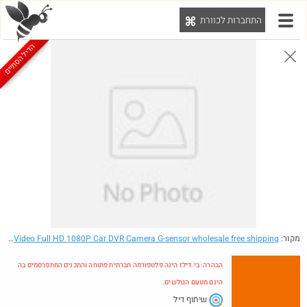
התחברות לכוורת
יט
הדיל הסתיים
הבהרה: בי.דילז הינה פלטפורמה חברתית פתוחה והתכנים המתפרסמים בה הינם מטעם הגולשים.
הדילים המעודכנים
הדילים החמים
מוח כוורת
עדכונים מהרשת
חדש בכוורת
Amazon
מקור:
- Original LS650W Super Night Vision 2.7" TFT Display Video Full HD 1080P Car DVR Camera G-sensor wholesale free shipping
הבהרה: בי.דילז הינה פלטפורמה חברתית פתוחה והתכנים המתפרסמים בה
הינם מטעם הגולשים.
שיתוף דיל