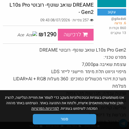
DREAME שואב שוטף- רובוטי L10s Pro
Gen2 -
עקוב
@gilads6
257 צפיות · 08/07/2026 09:43
6. צרעה
מנוי קפה לחודש בילוו ב 5 ש"ח (!) - לאומי בונוס
860 נקודות
13 עוקבים
₪1290
@YuvalS04
לרכישה
₪5.0
Ace
·
·
1
0
73
חם בכוורת
L10s Pro Gen2 שואב שוטף- רובוטי DREAME
מפרט טכני:
עוצמת שאיבה 7,000pa
מיפוי וניווט תלת מימד חיישני לייזר LDS
מערכת זיהוי מכשולים נמוכים: 360 מעלות LIDAR+AI + RGB
מצלמת
שיטת עבודה: מברשות מקרצפות
אנו משתמשים בעוגיות ובטכנולוגיות מעקב כדי לשפר את חוויית הגלישה, להציג
גובה הרמת המגבים: 7 מ"מ
תוכן ומודעות מותאמים אישית, ולנתח את התנועה באתר. השימוש באתר מהווה
שליטה קולית: בית חכם
הסכמה לשימוש בעוגיות.
למדיניות הפרטיות
מברשת צד דינאמית
סגור
גודל מיכל מים נקיים: 0.3 ליטר
גילוי נאות
כללי שיח
תנאי שימוש
צור קשר