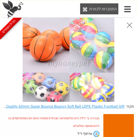
התחברות לכוורת
יט
הדיל הסתיים
הבהרה: בי.דילז הינה פלטפורמה חברתית פתוחה והתכנים המתפרסמים בה הינם מטעם הגולשים.
הדילים המעודכנים
הדילים החמים
מוח כוורת
עדכונים מהרשת
חדש בכוורת
מקור:
- Set 6Pcs Quality 60mm Super Bounce Bouncy Soft Ball LDPE Plastic Football Gift
הבהרה: בי.דילז הינה פלטפורמה חברתית פתוחה והתכנים המתפרסמים בה
הינם מטעם הגולשים.
שיתוף דיל