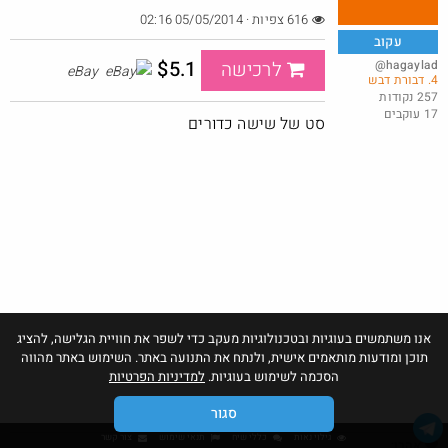
616 צפיות · 05/05/2014 02:16
עקוב
$5.1
@hagaylad
לרכישה
eBay
4. דבורת דבש
ביחד בשבילך: מילון בבילון AI + מחשבון Casio
257 נקודות
17 עוקבים
@Eliranl
₪315.0
סט של שישה כדורים
·
·
3
9
320
אנו משתמשים בעוגיות ובטכנולוגיות מעקב כדי לשפר את חוויית הגלישה, להציג
תוכן ומודעות מותאמים אישית, ולנתח את התנועה באתר. השימוש באתר מהווה
הסכמה לשימוש בעוגיות.
למדיניות הפרטיות
סגור
גילוי נאות
כללי שיח
תנאי שימוש
צור קשר
אהבו: