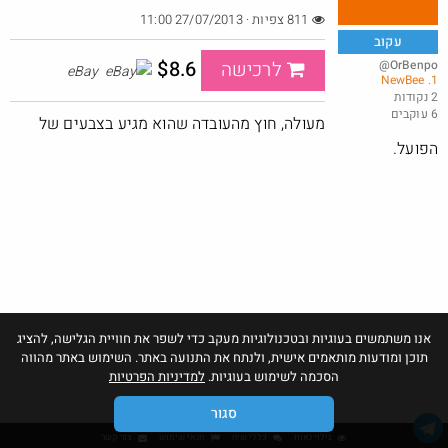
811 צפיות · 27/07/2013 11:00
עקוב
$8.6
@OrBenpo
לרכישה
eBay
1. NewBee
סט 6 מנורות נטענות
2 נקודות
6 עוקבים
@MosheTal
$30.0
מעולה, חוץ מהעובדה שהוא מגיע בצבעים של
·
·
0
0
10
הפועל.
אנו משתמשים בעוגיות ובטכנולוגיות מעקב כדי לשפר את חוויית הגלישה, להציג
תוכן ומודעות מותאמים אישית, ולנתח את התנועה באתר. השימוש באתר מהווה
הסכמה לשימוש בעוגיות.
למדיניות הפרטיות
סגור
גילוי נאות
כללי שיח
תנאי שימוש
צור קשר