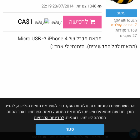
1046 צפיות · 28/07/2014 22:19
עקוב
CA$1
@MultiTouch
לרכישה
eBay
7. דבורה קטלנית
באג? רק לפריים - משלוח חינם ללא הגבלת 49$
1,168 נקודות
27 עוקבים
@No_but_yeah_but_no_
מתאם מכבל של iPhone 4 ל- Micro USB
·
·
34
106
3130
(מתאים לכל המכשירים). הזמנתי לי אחד :)
אנו משתמשים בעוגיות ובטכנולוגיות מעקב כדי לשפר את חוויית הגלישה, להציג
תוכן ומודעות מותאמים אישית, ולנתח את התנועה באתר. השימוש באתר מהווה
הסכמה לשימוש בעוגיות.
למדיניות הפרטיות
סגור
גילוי נאות
כללי שיח
תנאי שימוש
צור קשר