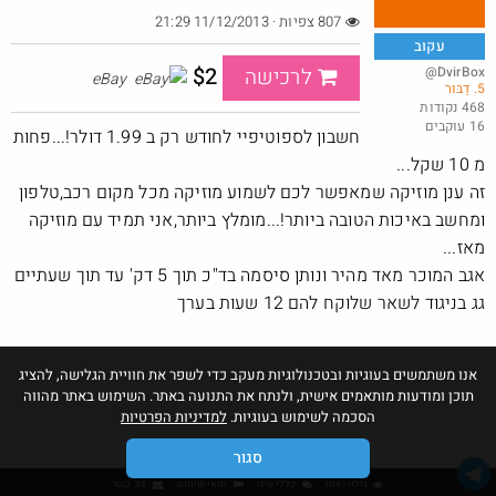
807 צפיות · 11/12/2013 21:29
עקוב
$2
@DvirBox
לרכישה
eBay
5. דַבּוּר
אמבטיית קרח XL בשילוח עד הבית
468 נקודות
16 עוקבים
@כרמלהגלבוע
$47.5
חשבון לספוטיפיי לחודש רק ב 1.99 דולר!...פחות
·
·
10
14
891
מ 10 שקל...
זה ענן מוזיקה שמאפשר לכם לשמוע מוזיקה מכל מקום רכב,טלפון
ומחשב באיכות הטובה ביותר!...מומלץ ביותר,אני תמיד עם מוזיקה
מאז...
אגב המוכר מאד מהיר ונותן סיסמה בד"כ תוך 5 דק' עד תוך שעתיים
גג בניגוד לשאר שלוקח להם 12 שעות בערך
אנו משתמשים בעוגיות ובטכנולוגיות מעקב כדי לשפר את חוויית הגלישה, להציג
תוכן ומודעות מותאמים אישית, ולנתח את התנועה באתר. השימוש באתר מהווה
הסכמה לשימוש בעוגיות.
למדיניות הפרטיות
סגור
גילוי נאות
כללי שיח
תנאי שימוש
צור קשר