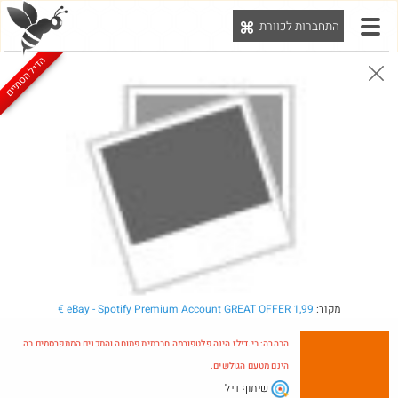
התחברות לכוורת
יט
הדיל הסתיים
הבהרה: בי.דילז הינה פלטפורמה חברתית פתוחה והתכנים המתפרסמים בה הינם מטעם הגולשים.
הדילים המעודכנים
הדילים החמים
מוח כוורת
עדכונים מהרשת
חדש בכוורת
Amazon
מקור:
- Spotify Premium Account GREAT OFFER 1,99 €
eBay
הבהרה: בי.דילז הינה פלטפורמה חברתית פתוחה והתכנים המתפרסמים בה
הינם מטעם הגולשים.
שיתוף דיל