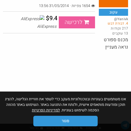
1654 צפיות · 31/05/2014 13:56
עקוב
$9.4
@Yanivk
לרכישה
4. דבורת דבש
Vention 50000mAh Power Station — טעינה מהירה 22.5W
AliExpress
217 נקודות
13 עוקבים
@סוכר
$44.4
·
·
מכנס ספורט
1
0
23
נראה מעניין
אנו משתמשים בעוגיות ובטכנולוגיות מעקב כדי לשפר את חוויית הגלישה, להציג
תוכן ומודעות מותאמים אישית, ולנתח את התנועה באתר. השימוש באתר מהווה
הסכמה לשימוש בעוגיות.
למדיניות הפרטיות
סגור
גילוי נאות
כללי שיח
תנאי שימוש
צור קשר