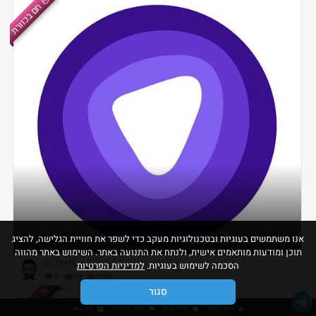
חם בכוורת
אנו משתמשים בעוגיות ובטכנולוגיות מעקב כדי לשפר את חוויית הגלישה, להציג
החזרי TopCashBack VPN
תוכן ומודעות מותאמים אישית, ולנתח את התנועה באתר. השימוש באתר מהווה
@_OreN_
הסכמה לשימוש בעוגיות.
למדיניות הפרטיות
·
·
8
28
1398
סגור
חם בכוורת
גילוי נאות
כללי שיח
תנאי שימוש
צור קשר