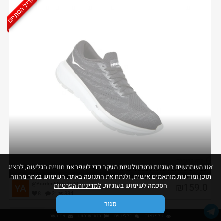
הדיל הסתיים
אנו משתמשים בעוגיות ובטכנולוגיות מעקב כדי לשפר את חוויית הגלישה, להציג
נעלי HOKA CAVU 3 ב159 ש"ח
תוכן ומודעות מותאמים אישית, ולנתח את התנועה באתר. השימוש באתר מהווה
@YardenMizrahi70
₪159.0
הסכמה לשימוש בעוגיות.
למדיניות הפרטיות
·
·
8
2
884
סגור
גילוי נאות
כללי שיח
תנאי שימוש
צור קשר