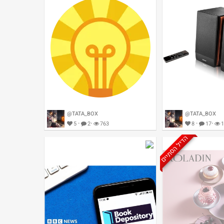
@TATA_BOX
@TATA_BOX
·
·
·
·
5
2
763
8
17
1
הדיל הסתיים
Ed
10 ש''ח בוולט