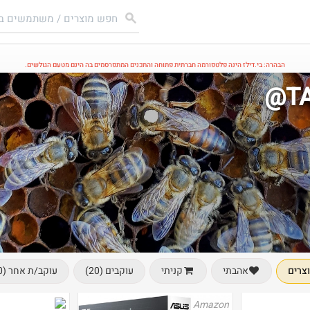
הבהרה: בי.דילז הינה פלטפורמה חברתית פתוחה והתכנים המתפרסמים בה הינם מטעם הגולשים.
@TA
צרים
עוקבים (20)
עוקב/ת אחר (0)
אהבתי
קניתי
Amazon