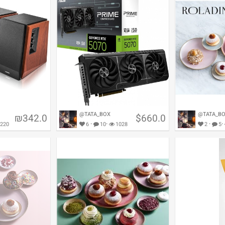
@TATA_BOX
@TATA_B
₪342.0
$660.0
·
·
·
·
220
6
10
1028
2
5
ifier R1700BTS
ASUS RTX 5070 12GB