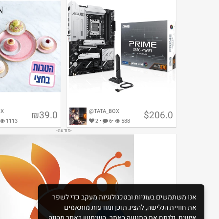
OX
@TATA_BOX
₪39.0
$206.0
·
·
1113
2
6
588
ASUS Prime X870-P WiFi AMD
AM5 X870
6 סופגניות רולדין (מנוי פיס)
אנו משתמשים בעוגיות ובטכנולוגיות מעקב כדי לשפר
את חוויית הגלישה, להציג תוכן ומודעות מותאמים
אישית, ולנתח את התנועה באתר. השימוש באתר מהווה