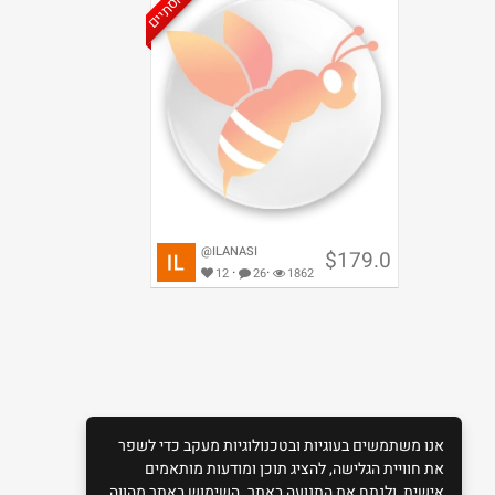
@ILANASI
$179.0
·
·
12
26
1862
סמארטפון סיני זול
אנו משתמשים בעוגיות ובטכנולוגיות מעקב כדי לשפר
את חוויית הגלישה, להציג תוכן ומודעות מותאמים
אישית, ולנתח את התנועה באתר. השימוש באתר מהווה