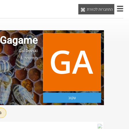
התחברות לכוורת
יט
Gagame
Gal Dovski
3. מחושית
עקוב
מ