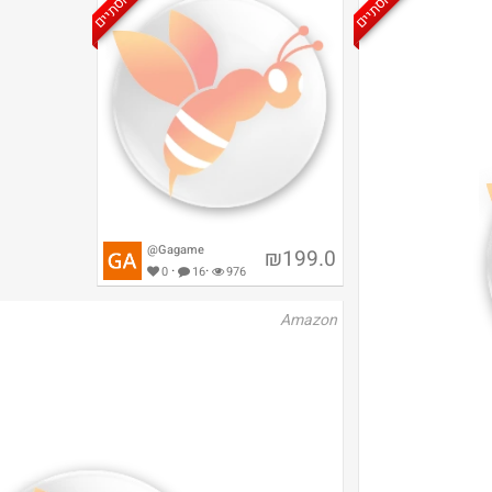
@Gagame
₪199.0
·
·
0
16
976
Amazon
Xiaomi mi 4K מישהו מכיר את
הדגם? לא דומה למה