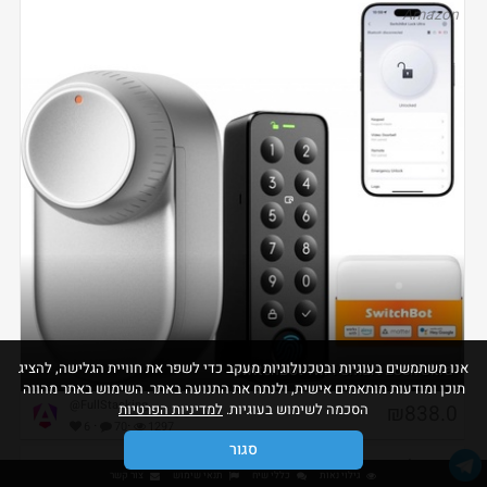
Amazon
אנו משתמשים בעוגיות ובטכנולוגיות מעקב כדי לשפר את חוויית הגלישה, להציג
SwitchBot WiFi Smart Lock Ultra
תוכן ומודעות מותאמים אישית, ולנתח את התנועה באתר. השימוש באתר מהווה
@FullStacking
₪838.0
הסכמה לשימוש בעוגיות.
למדיניות הפרטיות
·
·
6
70
1297
סגור
Amazon
גילוי נאות
כללי שיח
תנאי שימוש
צור קשר