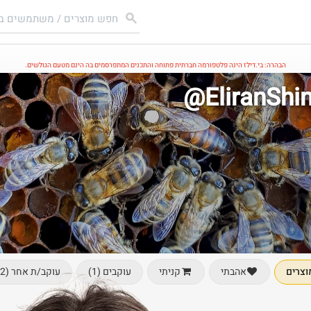
הבהרה: בי.דילז הינה פלטפורמה חברתית פתוחה והתכנים המתפרסמים בה הינם מטעם הגולשים.
@EliranSh
וצרים
עוקבים (1)
עוקב/ת אחר (2)
אהבתי
קניתי