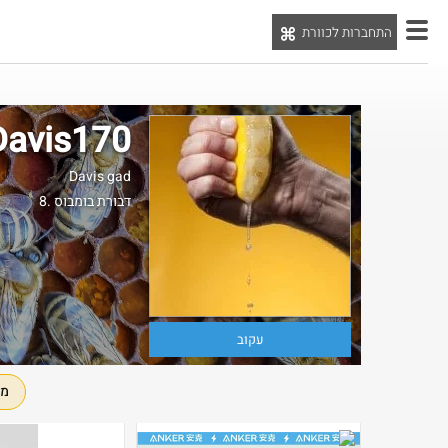
התחברות לכוורת
יט
avis170
Davis gad
8. דבורת בומבוס
עקוב
מו