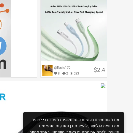
@Davis170
$2.4
·
·
8
2
523
כבל USB C Anker 240W בהנחת
מטבעות
אנו משתמשים בעוגיות ובטכנולוגיות מעקב כדי לשפר
את חוויית הגלישה, להציג תוכן ומודעות מותאמים
אישית, ולנתח את התנועה באתר. השימוש באתר מהווה