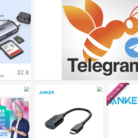
$2.8
90
חם בכוורת
מטבעות