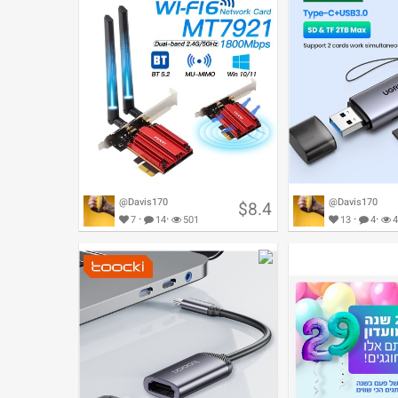
@Davis170
@Davis170
$8.4
·
·
·
·
7
14
501
13
4
4
קורא כרטיסי זיכרון Ugreen בהנחת
כרטיס רשת Fenvi למחשב נייח
בהנחת מטבעות