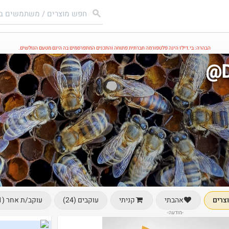
הבהרה: בי.דילז הינה פלטפורמה חברתית פתוחה והתכנים המתפרסמים בה הינם מטעם הגולשים.
@D
צרים
עוקבים (24)
עוקב/ת אחר (1)
אהבתי
קניתי