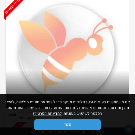
הדיל הסתיים
אנו משתמשים בעוגיות ובטכנולוגיות מעקב כדי לשפר את חוויית הגלישה, להציג
תפירת כריות לפינות ישיבה
תוכן ומודעות מותאמים אישית, ולנתח את התנועה באתר. השימוש באתר מהווה
@DO_WHAT_YOU_CANT
הסכמה לשימוש בעוגיות.
למדיניות הפרטיות
·
·
0
11
1165
הדיל הסתיים
סגור
גילוי נאות
כללי שיח
תנאי שימוש
צור קשר