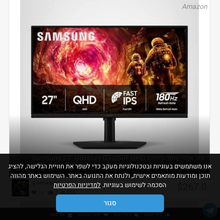
Amazon
עוד אחד- מסך גיימינג Samsung 27” Odyssey G5 G50F QHD
אנו משתמשים בעוגיות ובטכנולוגיות מעקב כדי לשפר את חוויית הגלישה, להציג
Resolutio...
תוכן ומודעות מותאמים אישית, ולנתח את התנועה באתר. השימוש באתר מהווה
@Amikam
$267.0
הסכמה לשימוש בעוגיות.
למדיניות הפרטיות
·
·
13
2
438
סגור
Amazon
גילוי נאות
כללי שיח
תנאי שימוש
צור קשר