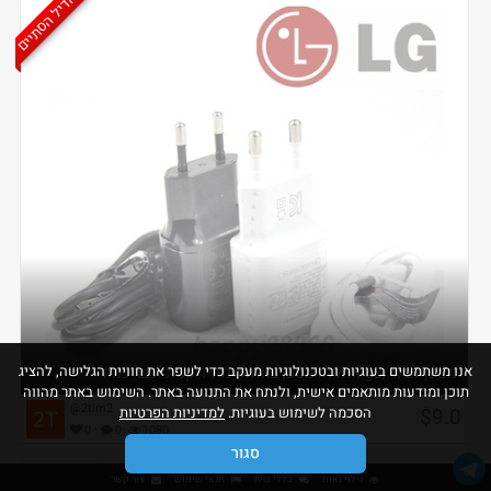
הדיל הסתיים
אנו משתמשים בעוגיות ובטכנולוגיות מעקב כדי לשפר את חוויית הגלישה, להציג
מטען לg3/4/2 אחללה מטען באחלה מחיר קניתי כבר כמה
תוכן ומודעות מותאמים אישית, ולנתח את התנועה באתר. השימוש באתר מהווה
@2tim2
$9.0
הסכמה לשימוש בעוגיות.
למדיניות הפרטיות
·
·
0
0
1080
סגור
גילוי נאות
כללי שיח
תנאי שימוש
צור קשר