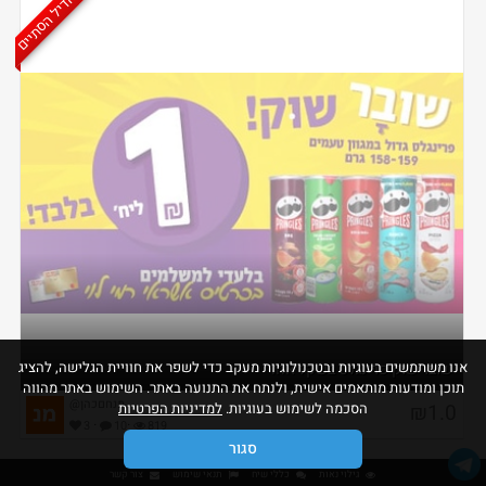
הדיל הסתיים
אנו משתמשים בעוגיות ובטכנולוגיות מעקב כדי לשפר את חוויית הגלישה, להציג
שובר שוק פרינגלס בשקל אחד
תוכן ומודעות מותאמים אישית, ולנתח את התנועה באתר. השימוש באתר מהווה
@מנחםכהן
₪1.0
הסכמה לשימוש בעוגיות.
למדיניות הפרטיות
·
·
3
10
819
סגור
גילוי נאות
כללי שיח
תנאי שימוש
צור קשר